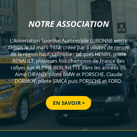
NOTRE ASSOCIATION
L'Association Sportive Automobile LURONNE existe
depuis le 13 mars 1972, créée par 3 pilotes de renom
de la région haut-saônoise : Jacques HENRY, pilote
RENAULT, plusieurs fois champion de France des
rallyes sur ALPINE BERLINETTE dans les années 70,
Aimé DIRAND, pilote BMW et PORSCHE, Claude
DORMOY, pilote SIMCA puis PORSCHE et FORD.
EN SAVOIR +