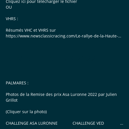
Cliquez ici pour télécharger le fichier
OU
VHRS :
Résumés VHC et VHRS sur
https://www.newsclassicracing.com/Le-rallye-de-la-Haute-
Saone-VHC,13779
-> et aussi sur Facebook
REMISE DES PRIX 2022
...
PALMARES :
Photos de la Remise des prix Asa Luronne 2022 par Julien
Grillot
(Cliquer sur la photo)
CHALLENGE ASA LURONNE CHALLENGE VED
CHALLENGE...