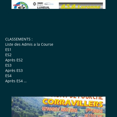
39eme RALLYE 14 JUILLET
2022
CLASSEMENTS :
Liste des Admis a la Course
ES1
ES2
Après ES2
ES3
Après ES3
ES4
Après ES4
ES5
Après ES5
ES6
Après ES6
Classement Final Définitif
Classement par...