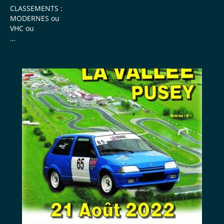
CLASSEMENTS :
MODERNES ou
VHC ou
Vidéo RCSVIDEO
Vidéo Thierry
Listes définitives des engagés :
Modernes
VHC
possibilité de réserver ...