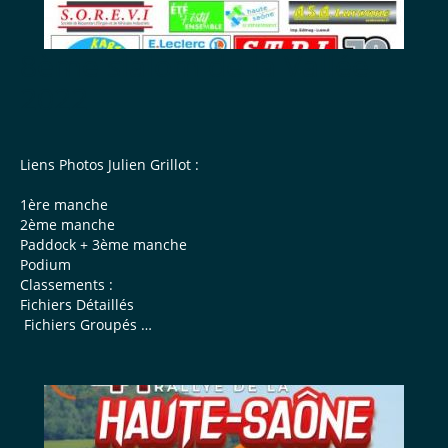
8ème slalom de la Vallée
2022
Liens Photos Julien Grillot :
1ère manche
2ème manche
Paddock + 3ème manche
Podium
Classements :
Fichiers Détaillés
Fichiers Groupés
Liste définitive engagés
.
Règlement ...