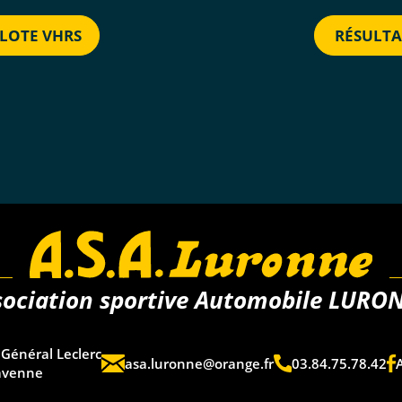
ILOTE VHRS
RÉSULTA
sociation sportive Automobile LURO
Général Leclerc
asa.luronne@orange.fr
03.84.75.78.42
avenne