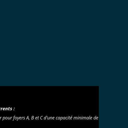
rents :
r pour foyers A, B et C d'une capacité minimale de