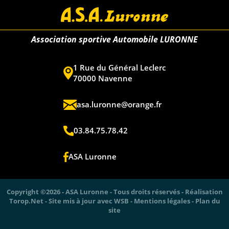
Association sportive Automobile LURONNE
1 Rue du Général Leclerc
70000 Navenne
asa.luronne@orange.fr
03.84.75.78.42
ASA Luronne
Copyright ©2026 - ASA Luronne - Tous droits réservés - Réalisation
Torop.Net
- Site mis à jour avec
WSB
-
Mentions légales
-
Plan du
site