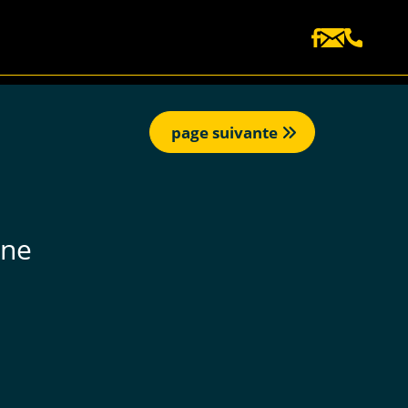
page suivante
nne