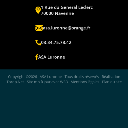
1 Rue du Général Leclerc
70000 Navenne
asa.luronne@orange.fr
03.84.75.78.42
ASA Luronne
Copyright ©2026 - ASA Luronne - Tous droits réservés - Réalisation
Torop.Net
- Site mis à jour avec
WSB
-
Mentions légales
-
Plan du site