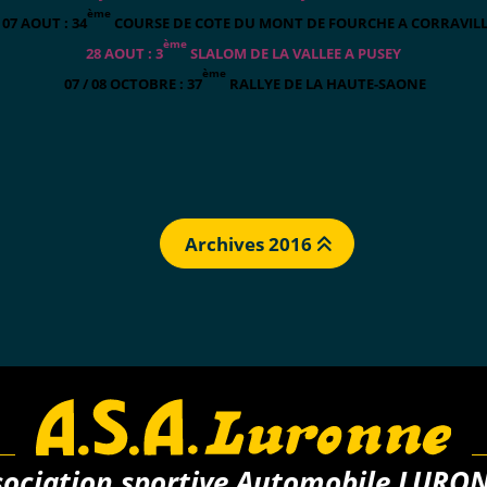
ème
/ 07 AOUT : 34
COURSE DE COTE DU MO
NT DE FOURCHE A CORRAVIL
ème
28 AOUT : 3
SLALOM DE LA VALLEE A PUSEY
ème
07 / 08
OCTOBRE : 37
RALLYE DE LA HAUTE-SAONE
Archives 2016
sociation sportive Automobile LURO