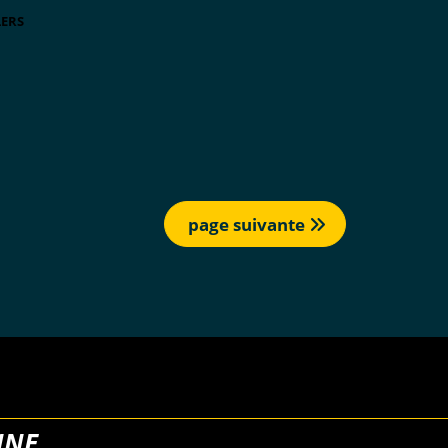
LERS
page suivante
NNE