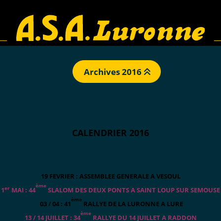
Archives 2016
CALENDRIER 2016
19 FEVRIER : ASSEMBLEE GENERALE A VESOUL
ème
er
1
MAI : 44
SLALOM DES DEUX PONTS A SAINT LOUP SUR SEMOUSE
ème
03 / 04
: 41
RALLYE DE LA LURONNE A LURE
ème
13 / 14 JUILLET : 34
RALLYE DU 14 JUILLET A RADDON