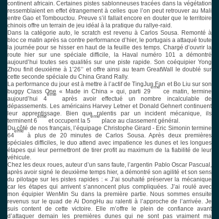
continent africain. Certaines pistes sablonneuses tracées dans la végétation
ressemblaient en effet étrangement à celles que l’on peut retrouver au Mali
entre Gao et Tombouctou. Preuve s’il fallait encore en douter que le territoire
chinois offre un terrain de jeu idéal à la pratique du rallye-raid.
Dans la catégorie auto, le scratch est revenu à Carlos Sousa. Remonté à
bloc ce matin après sa contre performance d’hier, le portugais a attaqué toute
la journée pour se hisser en haut de la feuille des temps. Chargé d’ouvrir la
route hier sur une spéciale difficile, la Haval numéro 101 a démontré
aujourd’hui toutes ses qualités sur une piste rapide. Son coéquipier Yong
Zhou finit deuxième à 1’26’’ et offre ainsi au team GreatWall le doublé sur
cette seconde spéciale du China Grand Rally.
La performance du jour est à mettre à l’actif de TingJun Fan et Bo Liu sur son
ème
buggy Class One « Made in China » qui, parti 29
ce matin, termine
ème
aujourd’hui 4
après avoir effectué un nombre incalculable de
dépassements. Les américains Harvey Letner et Donald Gehnert continuent
leur apprentissage. Bien que ralentis par un incident mécanique, ils
ème
ème
terminent 6
et occupent la 5
place au classement général.
Du côté de nos français, l’équipage Christophe Girard - Eric Simonin termine
ème
64
à plus de 20 minutes de Carlos Sousa. Après deux premières
spéciales difficiles, le duo attend avec impatience les dunes et les longues
étapes qui leur permettront de tirer profit au maximum de la fiabilité de leur
véhicule.
Chez les deux roues, auteur d’un sans faute, l’argentin Pablo Oscar Pascual,
après avoir signé le deuxième temps hier, a démontré son agilité et son sens
du pilotage sur les pistes rapides : « J’ai souhaité préserver la mécanique
car les étapes qui arrivent s’annoncent plus compliquées. J’ai roulé avec
mon équipier WenMin Su dans la première partie. Nous sommes ensuite
revenus sur le quad de Ai DongHu au ralenti à l’approche de l’arrivée. Je
suis content de cette victoire. Elle m’offre le plein de confiance avant
d’attaquer demain les premières dunes qui ne sont pas vraiment ma