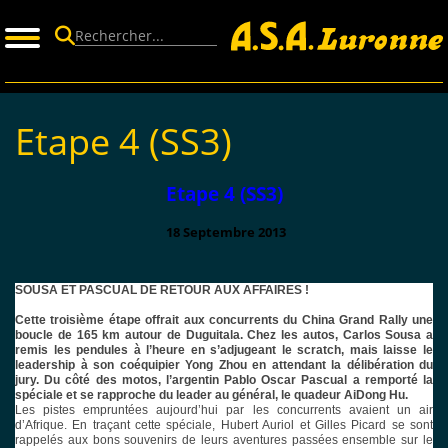
Panneau de gestion des cookies
Etape 4 (SS3)
Etape 4 (SS3)
18 Septembre 2013
SOUSA ET PASCUAL DE RETOUR AUX AFFAIRES !
Cette troisième étape offrait aux concurrents du China Grand Rally une
boucle de 165 km autour de Duguitala. Chez les autos, Carlos Sousa a
remis les pendules à l’heure en s’adjugeant le scratch, mais laisse le
leadership à son coéquipier Yong Zhou en attendant la délibération du
jury. Du côté des motos, l’argentin Pablo Oscar Pascual a remporté la
spéciale et se rapproche du leader au général, le quadeur AiDong Hu.
Les pistes empruntées aujourd’hui par les concurrents avaient un air
d’Afrique. En traçant cette spéciale, Hubert Auriol et Gilles Picard se sont
rappelés aux bons souvenirs de leurs aventures passées ensemble sur le