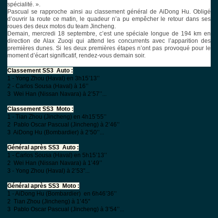
spécialité. ».
Pascual se rapproche ainsi au classement général de AiDong Hu. Obligé
d’ouvrir la route ce matin, le quadeur n’a pu empêcher le retour dans ses
roues des deux motos du team Jincheng.
Demain, mercredi 18 septembre, c’est une spéciale longue de 194 km en
direction de Alax Zuoqi qui attend les concurrents avec l’apparition des
premières dunes. Si les deux premières étapes n’ont pas provoqué pour le
moment d’écart significatif, rendez-vous demain soir.
Classement SS3  Auto :
1 - Yong Zhou (Haval) en 3h15’13’’
2 - Carlos Sousa (Haval) à 16’’
3  Wei Han (Nissan Navara) à 2’57’’...
Classement SS3  Moto :
1 - Tian Zhou (Jincheng) en 4h15’55’’
2  Pablo Oscar Pascual (Jincheng) à 2’46’’
3  AiDong Hu (Bombardier) à 2’50’’...
Général après SS3  Auto :
1 - Carlos Sousa (Haval) en 5h15’13’’
2  Wei Han (Nissan Navara) à 1’49’’
3 - Yong Zhou (Haval) à 2’53''...
Général après SS3  Moto :
1 - AiDong Hu (Bombardier) en 6h46’36’’
2  Tian Zhou (Jincheng) à 1’45''
3  Pablo Oscar Pascual (Jincheng) à 3’54’’...