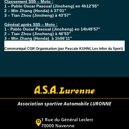
Classement SS5 – Moto :
1 – Pablo Oscar Pascual (Jincheng) en 4h12’55’’
2 – Min Zhang (Honda) à 37’01’’
3 – Tian Zhou (Jincheng) à 43’57’’
Général après SS5 – Moto :
1 - Pablo Oscar Pascual (Jincheng) en 14h49’57’’
2 – Tian Zhou (Jincheng) à 46’53’’
3 – Min Zhang (Honda)
à 1h06’11’’
Communiqué CGR Organisation (par Pascale KUHNI, Les Infos du Sport)
Association sportive Automobile LURONNE
1 Rue du Général Leclerc
70000 Navenne