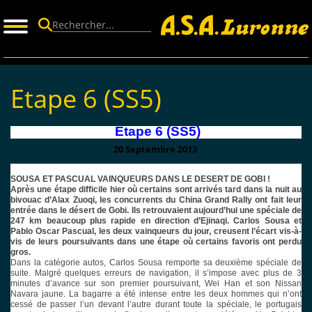
Panneau de gestion des cookies
Etape 6 (SS5)
Etape 6 (SS5)
20 Septembre 2013
SOUSA ET PASCUAL VAINQUEURS DANS LE DESERT DE GOBI !
Après une étape difficile hier où certains sont arrivés tard dans la nuit au
bivouac d’Alax Zuoqi, les concurrents du China Grand Rally ont fait leur
entrée dans le désert de Gobi. Ils retrouvaient aujourd’hui une spéciale de
247 km beaucoup plus rapide en direction d’Ejinaqi. Carlos Sousa et
Pablo Oscar Pascual, les deux vainqueurs du jour, creusent l’écart vis-à-
vis de leurs poursuivants dans une étape où certains favoris ont perdu
gros.
Dans la catégorie autos, Carlos Sousa remporte sa deuxième spéciale de
suite. Malgré quelques erreurs de navigation, il s’impose avec plus de 3
minutes d’avance sur son premier poursuivant, Wei Han et son Nissan
Navara jaune. La bagarre a été intense entre les deux hommes qui n’ont
cessé de passer l’un devant l’autre durant toute la spéciale, le portugais