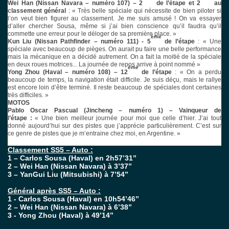
Wei Han (Nissan Navara – numéro 107) – 2
de l’étape et 2
au
classement général
: « Très belle spéciale qui nécessite de bien piloter si
l’on veut bien figurer au classement. Je me suis amusé ! On va essayer
d’aller chercher Sousa, même si j’ai bien conscience qu’il faudra qu’il
commette une erreur pour le déloger de sa première place. »
ème
Kun Liu (Nissan Pathfinder – numéro 111) - 5
de l’étape
: « Une
spéciale avec beaucoup de pièges. On aurait pu faire une belle performance
mais la mécanique en a décidé autrement. On a fait la moitié de la spéciale
en deux roues motrices... La journée de repos arrive à point nommé »
ème
Yong Zhou (Haval – numéro 108) – 12
de l’étape
: « On a perdu
beaucoup de temps, la navigation était difficile. Je suis déçu, mais le rallye
est encore loin d’être terminé. Il reste beaucoup de spéciales dont certaines
très difficiles. »
MOTOS
Pablo Oscar Pascual (Jincheng – numéro 1) – Vainqueur de
l’étape :
« Une bien meilleur journée pour moi que celle d’hier. J’ai tout
donné aujourd’hui sur des pistes que j’apprécie particulièrement. C’est sur
ce genre de pistes que je m’entraine chez moi, en Argentine. »
Classement SS5 – Auto :
1 – Carlos Sousa (Haval) en 2h57’31’’
2 – Wei Han (Nissan Navara) à 3’37’’
3 – YanGui Liu (Mitsubishi) à 7’54’’
Général après SS5 – Auto :
1 - Carlos Sousa (Haval) en 10h54’46’’
2 – Wei Han (Nissan Navara) à 6’38’’
3 - Yong Zhou (Haval) à 49’14’’