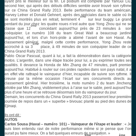
ayant pris le meilleur sur la fin. Le podium est complété par YanGui Liu,
second hier, qui après des débuts difficiles semble avoir trouvé son rythme
sur ce China Grand Rally 2013. Belle performance du team américain,
Harvey Letner et Donald Gehnert, après des spéciales dans le sable où ils
ème
se sont montrés plus en retrait, terminent 4
sur leur buggy. Le grand
perdant du jour chez les quatre roues n’est autre que Yong Zhou qui ne se
ème
classe que 12
concédant aujourd’hui près de 23 minutes à
son
coéquipier. Le numéro 108 du team Great Wall a beaucoup jardiné
aujourd’hui, et lors d’un hors-piste a abimé l’avant de son Haval. Au
classement général, malgré cette contre performance, Yong Zhou reste
ème
accroché à sa 3
place, à 49 minutes de son coéquipier leader de ce
China Grand Rally 2013.
Pablo Oscar Pascual, quant à lui, a fait la démonstration dans la catégorie
motos. L’argentin, dans une étape tracée pour lui, a pu exprimer toutes ses
qualités. Il devance la Honda de Min Zhang de 47 minutes, parti premier
aujourd’hui. Habitué à rouler sur ces pistes rapides dans son pays natal, il a
en effet vite rattrapé le vainqueur d’hier, incapable de suivre son rythme. Il
creuse par la même occasion l’écart sur ses concurrents directs au
classement général. Hier troisième, la moto numéro 2 du team Jincheng
pilotée par Min Zhang, visiblement plus à l’aise sur le sable, perd aujourd’hui
plus d’une heure et se retrouve désormais loin du vainqueur du jour.
Demain, les concurrents du China Grand Rally 2013 passeront leur première
journée de repos dans un « superbe » bivouac planté au pied des dunes de
Ejinaqi.
Ils ont dit :
AUTOS
Carlos Sousa (Haval – numéro
101) – Vainqueur de l’étape et leader
: « Je
suis bien entendu ravi de notre performance même si je pense que l’on
aurait pu faire mieux. On a fait quelques erreurs de navigation. »
ème
ème