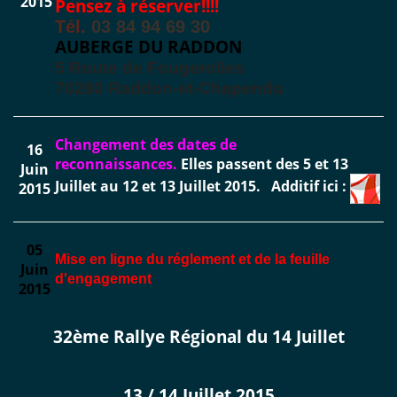
2015
Pensez à réserver!!!!
Tél.
03 84 94 69 30
AUBERGE DU RADDON
5 Route de Fougerolles
70280 Raddon-et-Chapendu
Changement des dates de
16
reconnaissances.
Elles passent des 5 et 13
Juin
Juillet au 12 et 13 Juillet 2015.
Additif ici :
2015
05
Mise en ligne du réglement et de la feuille
Juin
d'engagement
2015
32ème Rallye Régional du 14 Juillet
13 / 14 Juillet 2015