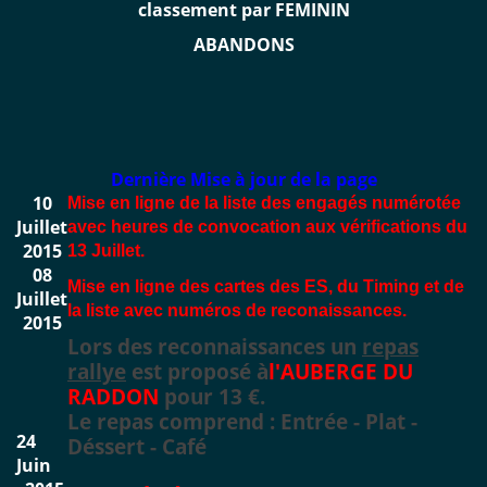
classement par FEMININ
ABANDONS
Dernière Mise à jour de la page
10
Mise en ligne de la liste des engagés numérotée
Juillet
avec heures de convocation aux vérifications du
2015
13 Juillet.
08
Mise en ligne des cartes des ES, du Timing et de
Juillet
la liste avec numéros de reconaissances.
2015
Lors des reconnaissances un
repas
rallye
est proposé
à
l'AUBERGE DU
RADDON
pour 13 €.
Le repas comprend : E
ntrée
- Plat
-
24
Déssert
- Café
Juin