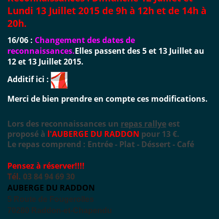
Lundi 13 Juillet 2015 de 9h à 12h et de 14h à
20h.
16/06 :
Changement des dates de
reconnaissances.
Elles passent des 5 et 13 Juillet au
12 et 13 Juillet 2015.
Additif ici :
Merci de bien prendre en compte ces modifications.
Lors des reconnaissances un
repas rallye
est
proposé
à
l'AUBERGE DU RADDON
pour 13 €.
Le repas comprend : E
ntrée
- Plat
- Déssert
- Café
Pensez à réserver!!!!
Tél.
03 84 94 69 30
AUBERGE DU RADDON
5 Route de Fougerolles
70280 Raddon-et-Chapendu