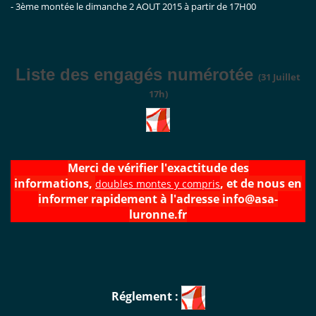
- 3ème montée le dimanche 2 AOUT 2015 à partir de 17H00
Liste des engagés numérotée
(31 Juillet
17h)
Merci de vérifier l'exactitude des
informations,
, et de nous en
doubles montes y compris
informer rapidement à l'adresse info@asa-
luronne.fr
Réglement :