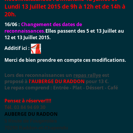
Lundi 13 Juillet 2015 de 9h à 12h et de 14h à
20h.
16/06 :
Changement des dates de
reconnaissances.
Elles passent des 5 et 13 Juillet au
12 et 13 Juillet 2015.
Additif ici :
Merci de bien prendre en compte ces modifications.
Lors des reconnaissances un
repas rallye
est
proposé
à
l'AUBERGE DU RADDON
pour 13 €.
Le repas comprend : E
ntrée
- Plat
- Déssert
- Café
Pensez à réserver!!!!
Tél.
03 84 94 69 30
AUBERGE DU RADDON
5 Route de Fougerolles
70280 Raddon-et-Chapendu