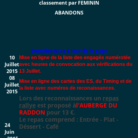
classement par FEMININ
ABANDONS
Dernière Mise à jour de la page
10
Mise en ligne de la liste des engagés numérotée
Juillet
avec heures de convocation aux vérifications du
2015
13 Juillet.
08
Mise en ligne des cartes des ES, du Timing et de
Juillet
la liste avec numéros de reconaissances.
2015
Lors des reconnaissances un
repas
rallye
est proposé
à
l'AUBERGE DU
RADDON
pour 13 €.
Le repas comprend : E
ntrée
- Plat
-
24
Déssert
- Café
Juin