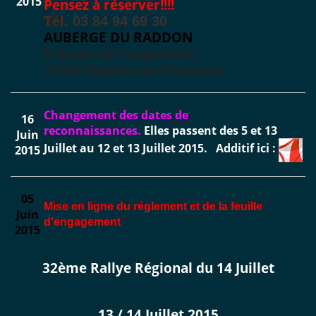
2015
Pensez à réserver!!!!
Tél.
03 84 94 69 30
AUBERGE DU RADDON
5 Route de Fougerolles
70280 Raddon-et-Chapendu
Changement des dates de
16
reconnaissances.
Elles passent des 5 et 13
Juin
Juillet au 12 et 13 Juillet 2015.
Additif ici :
2015
05
Mise en ligne du réglement et de la feuille
Juin
d'engagement
2015
32ème Rallye Régional du 14 Juillet
13 / 14 Juillet 2015